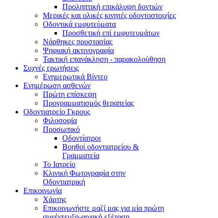
Προληπτική επικάλυψη δοντιών
Μερικές και ολικές κινητές οδοντοστοιχίες
Οδοντικά εμφυτεύματα
Προσθετική επί εμφυτευμάτων
Νάρθηκες προστασίας
Ψηφιακή ακτινογραφία
Τακτική επανάκληση - παρακολούθηση
Συχνές ερωτήσεις
Ενημερωτικά Βίντεο
Ενημέρωση ασθενών
Πρώτη επίσκεψη
Προγραμματισμός θεραπείας
Οδοντιατρείο Γκρους
Φιλοσοφία
Προσωπικό
Οδοντίατροι
Βοηθοί οδοντιατρείου &
Γραμματεία
Το Ιατρείο
Κλινική Φωτογραφία στην
Οδοντιατρική
Επικοινωνία
Χάρτης
Επικοινωνήστε μαζί μας για μία πρώτη
συνέντευξη-αρχική εξέταση