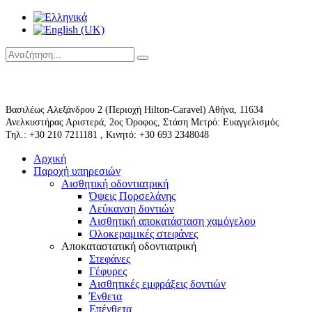
Βασιλέως Αλεξάνδρου 2 (Περιοχή Hilton-Caravel) Αθήνα, 11634
Ανελκυστήρας Αριστερά, 2ος Όροφος, Στάση Μετρό: Ευαγγελισμός
Τηλ.: +30 210 7211181 , Κινητό: +30 693 2348048
Αρχική
Παροχή υπηρεσιών
Αισθητική οδοντιατρική
Όψεις Πορσελάνης
Λεύκανση δοντιών
Αισθητική αποκατάσταση χαμόγελου
Ολοκεραμικές στεφάνες
Αποκαταστατική οδοντιατρική
Στεφάνες
Γέφυρες
Αισθητικές εμφράξεις δοντιών
Ένθετα
Επένθετα